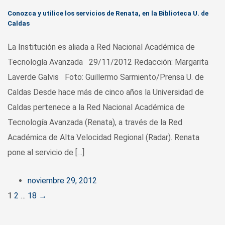
Conozca y utilice los servicios de Renata, en la Biblioteca U. de
Caldas
La Institución es aliada a Red Nacional Académica de
Tecnología Avanzada 29/11/2012 Redacción: Margarita
Laverde Galvis Foto: Guillermo Sarmiento/Prensa U. de
Caldas Desde hace más de cinco años la Universidad de
Caldas pertenece a la Red Nacional Académica de
Tecnología Avanzada (Renata), a través de la Red
Académica de Alta Velocidad Regional (Radar). Renata
pone al servicio de […]
noviembre 29, 2012
Posts
1
2
…
18
→
navigation