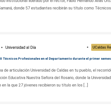
ido institucional liderado por el rector, Fabio Hernando Arias Oro
y Samaná, donde 57 estudiantes recibirán su título como Técnicos
Universidad al Día
UCaldas Re
70 Técnicos Profesionales en el Departamento durante el primer semes
a de articulación Universidad de Caldas en tu pueblo, el recorrido
itución Educativa Nuestra Señora del Rosario, donde la Universida
en la que 27 jóvenes recibieron su título en los […]