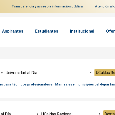
Transparencia y acceso a información pública
Atención al 
Aspirantes
Estudiantes
Institucional
Ofer
Universidad al Día
UCaldas Re
tas para técnicos profesionales en Manizales y municipios del depart
 al Día
UCaldas Regional
Desta