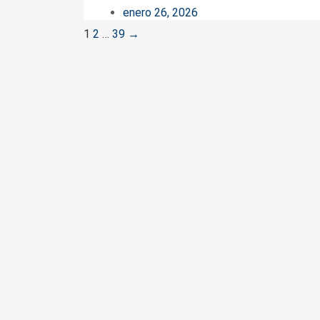
enero 26, 2026
Posts
1
2
…
39
→
navigation