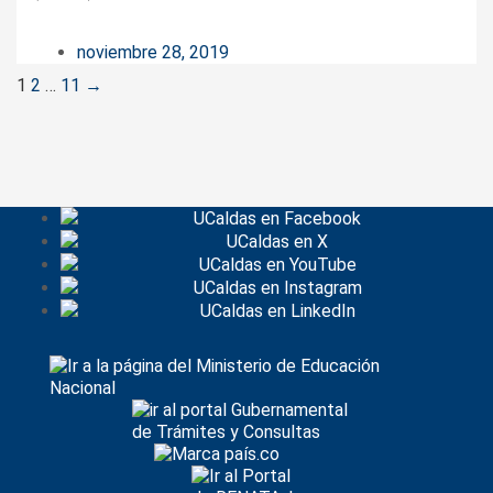
noviembre 28, 2019
Posts
1
2
…
11
→
navigation