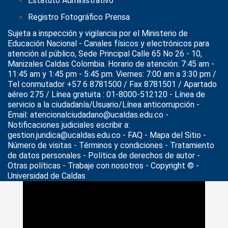
Estatuto Administrativo
Registro Fotográfico Prensa
Sujeta a inspección y vigilancia por el
Ministerio de
Educación Nacional
- Canales físicos y electrónicos para
atención al público, Sede Principal Calle 65 No 26 - 10,
Manizales Caldas Colombia. Horario de atención: 7:45 am -
11:45 am y 1:45 pm - 5:45 pm. Viernes: 7:00 am a 3:30 pm /
Tel conmutador +57 6 8781500 / Fax 8781501 / Apartado
aéreo 275 / Línea gratuita : 01-8000-512120 - Línea de
servicio a la ciudadanía/Usuario/Línea anticorrupción -
Email: atencionalciudadano@ucaldas.edu.co -
Notificaciones judiciales escribir a:
gestion.juridica@ucaldas.edu.co -
FAQ - Mapa del Sitio -
Número de visitas - Términos y condiciones
-
Tratamiento
de datos personales
- Política de derechos de autor -
Otras políticas - Trabaje con nosotros - Copyright © -
Universidad de Caldas
>
Noticias
>
2019
>
11