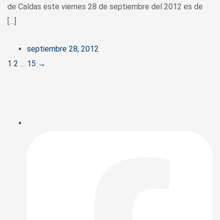
de Caldas este viernes 28 de septiembre del 2012 es de
[…]
septiembre 28, 2012
Posts
1
2
…
15
→
navigation