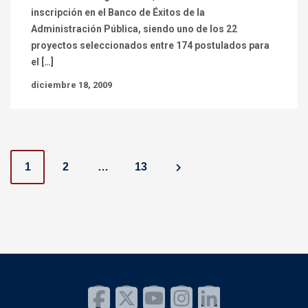
inscripción en el Banco de Éxitos de la
Administración Pública, siendo uno de los 22
proyectos seleccionados entre 174 postulados para
el […]
diciembre 18, 2009
P
1
2
…
13
o
s
t
s