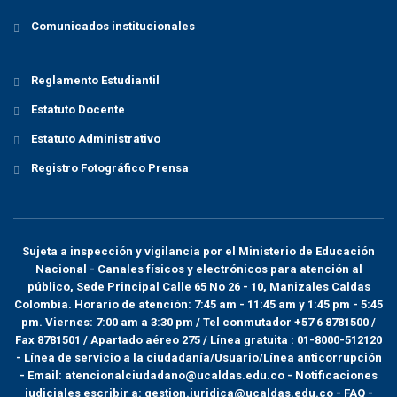
Comunicados institucionales
Reglamento Estudiantil
Estatuto Docente
Estatuto Administrativo
Registro Fotográfico Prensa
Sujeta a inspección y vigilancia por el
Ministerio de Educación
Nacional
- Canales físicos y electrónicos para atención al
público, Sede Principal Calle 65 No 26 - 10, Manizales Caldas
Colombia. Horario de atención: 7:45 am - 11:45 am y 1:45 pm - 5:45
pm. Viernes: 7:00 am a 3:30 pm / Tel conmutador +57 6 8781500 /
Fax 8781501 / Apartado aéreo 275 / Línea gratuita : 01-8000-512120
- Línea de servicio a la ciudadanía/Usuario/Línea anticorrupción
- Email: atencionalciudadano@ucaldas.edu.co - Notificaciones
judiciales escribir a: gestion.juridica@ucaldas.edu.co -
FAQ -