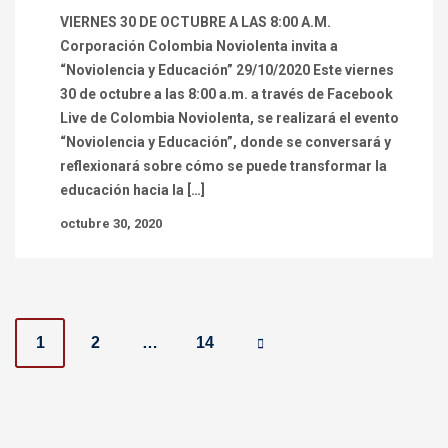
VIERNES 30 DE OCTUBRE A LAS 8:00 A.M.
Corporación Colombia Noviolenta invita a
“Noviolencia y Educación” 29/10/2020 Este viernes
30 de octubre a las 8:00 a.m. a través de Facebook
Live de Colombia Noviolenta, se realizará el evento
“Noviolencia y Educación”, donde se conversará y
reflexionará sobre cómo se puede transformar la
educación hacia la […]
octubre 30, 2020
P
1
2
…
14
o
s