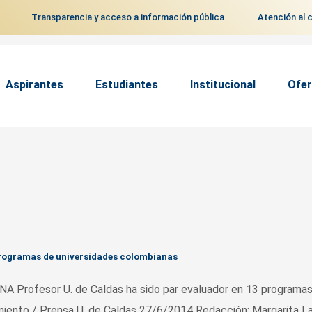
Transparencia y acceso a información pública
Atención al 
Aspirantes
Estudiantes
Institucional
Ofer
 programas de universidades colombianas
ofesor U. de Caldas ha sido par evaluador en 13 programas
miento / Prensa U. de Caldas 27/6/2014 Redacción: Margarita L