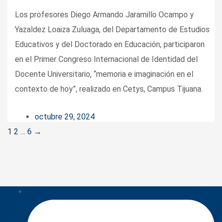
Los profesores Diego Armando Jaramillo Ocampo y
Yazaldez Loaiza Zuluaga, del Departamento de Estudios
Educativos y del Doctorado en Educación, participaron
en el Primer Congreso Internacional de Identidad del
Docente Universitario, “memoria e imaginación en el
contexto de hoy”, realizado en Cetys, Campus Tijuana.
octubre 29, 2024
Posts
1
2
…
6
→
navigation