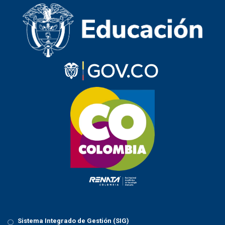
a
v
i
g
a
t
i
o
n
Sistema Integrado de Gestión (SIG)