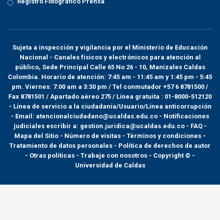
Registro Fotográfico Prensa
Sujeta a inspección y vigilancia por el
Ministerio de Educación
Nacional
- Canales físicos y electrónicos para atención al
público, Sede Principal Calle 65 No 26 - 10, Manizales Caldas
Colombia. Horario de atención: 7:45 am - 11:45 am y 1:45 pm - 5:45
pm. Viernes: 7:00 am a 3:30 pm / Tel conmutador +57 6 8781500 /
Fax 8781501 / Apartado aéreo 275 / Línea gratuita : 01-8000-512120
- Línea de servicio a la ciudadanía/Usuario/Línea anticorrupción
- Email: atencionalciudadano@ucaldas.edu.co - Notificaciones
judiciales escribir a: gestion.juridica@ucaldas.edu.co -
FAQ -
Mapa del Sitio - Número de visitas - Términos y condiciones
-
Tratamiento de datos personales
- Política de derechos de autor
- Otras políticas - Trabaje con nosotros - Copyright © -
Universidad de Caldas
>
Noticias
>
2018
>
12