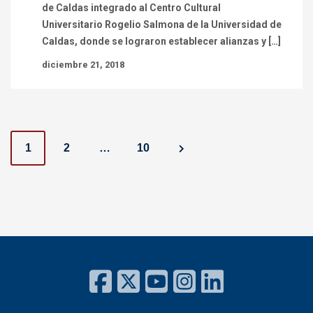
de Caldas integrado al Centro Cultural
Universitario Rogelio Salmona de la Universidad de
Caldas, donde se lograron establecer alianzas y […]
diciembre 21, 2018
P
1
2
…
10
o
s
t
s
n