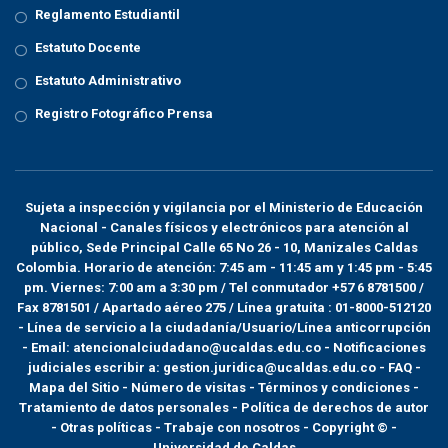
Reglamento Estudiantil
Estatuto Docente
Estatuto Administrativo
Registro Fotográfico Prensa
Sujeta a inspección y vigilancia por el
Ministerio de Educación
Nacional
- Canales físicos y electrónicos para atención al
público, Sede Principal Calle 65 No 26 - 10, Manizales Caldas
Colombia. Horario de atención: 7:45 am - 11:45 am y 1:45 pm - 5:45
pm. Viernes: 7:00 am a 3:30 pm / Tel conmutador +57 6 8781500 /
Fax 8781501 / Apartado aéreo 275 / Línea gratuita : 01-8000-512120
- Línea de servicio a la ciudadanía/Usuario/Línea anticorrupción
- Email: atencionalciudadano@ucaldas.edu.co - Notificaciones
judiciales escribir a: gestion.juridica@ucaldas.edu.co -
FAQ -
Mapa del Sitio - Número de visitas - Términos y condiciones
-
Tratamiento de datos personales
- Política de derechos de autor
- Otras políticas - Trabaje con nosotros - Copyright © -
Universidad de Caldas