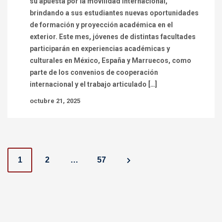
su apuesta por la movilidad internacional,
brindando a sus estudiantes nuevas oportunidades
de formación y proyección académica en el
exterior. Este mes, jóvenes de distintas facultades
participarán en experiencias académicas y
culturales en México, España y Marruecos, como
parte de los convenios de cooperación
internacional y el trabajo articulado […]
octubre 21, 2025
P
1
2
…
57
o
s