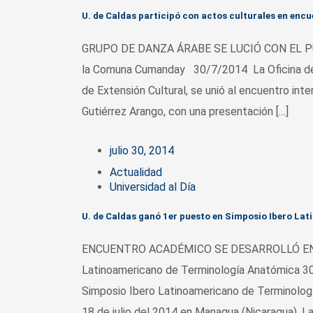
U. de Caldas participó con actos culturales en en
GRUPO DE DANZA ÁRABE SE LUCIÓ CON EL PÚBLI
la Comuna Cumanday 30/7/2014 La Oficina de Bi
de Extensión Cultural, se unió al encuentro int
Gutiérrez Arango, con una presentación […]
julio 30, 2014
Actualidad
Universidad al Día
U. de Caldas ganó 1er puesto en Simposio Ibero L
ENCUENTRO ACADÉMICO SE DESARROLLÓ EN NIC
Latinoamericano de Terminología Anatómica 30
Simposio Ibero Latinoamericano de Terminología
18 de julio del 2014 en Managua (Nicaragua). La