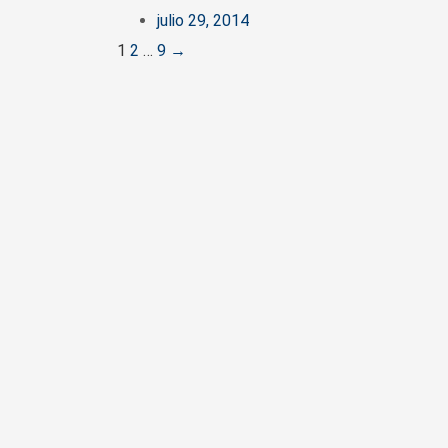
julio 29, 2014
Posts
1
2
…
9
→
navigation