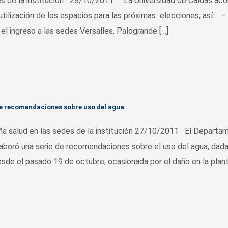
ales de la institución 28/10/2011 La Universidad de Caldas ac
 utilización de los espacios para las próximas elecciones, así: – 
l ingreso a las sedes Versalles, Palogrande […]
ce recomendaciones sobre uso del agua
paña salud en las sedes de la institución 27/10/2011 El Departa
laboró una serie de recomendaciones sobre el uso del agua, dad
sde el pasado 19 de octubre, ocasionada por el daño en la plant