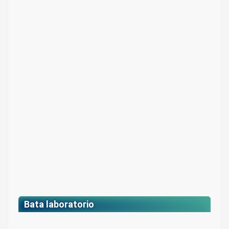
Chaquetas en tela deportiva
– Colores:
$107.500
Precio para estudiantes:
Blanco y negro
$ 121.000
Bata laboratorio