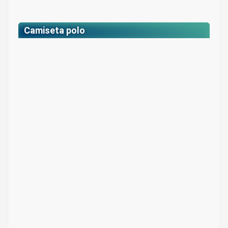
Camiseta
polo
tipo polo*
Camiseta
$ 58.800
Precio para estudiantes:
Colores: Gris jaspe
$ 66.000