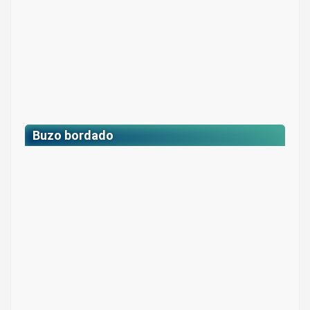
Buzo bordado
Buzo deportivo bordado*
Colores: Gris
$122.300 –
Descuento estudiantes:
jaspe