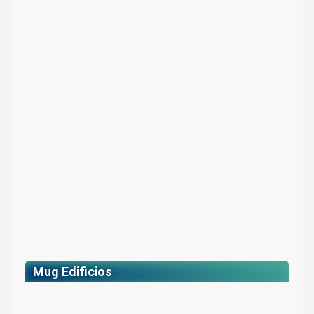
Botella deportiva
Colores: Gris ahumado
$ 27.300
Mug Edificios