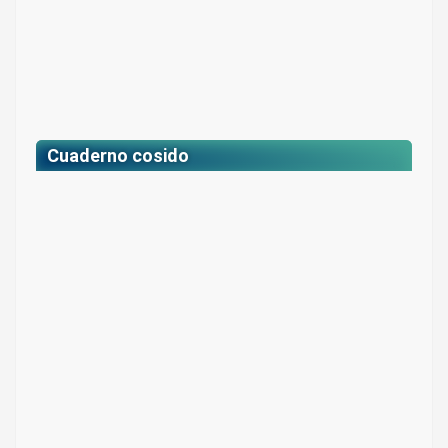
Cuaderno cosido
Cuaderno cosido pasta blanda 100 hojas
Colores: Fondo gris con estampado blanco
$ 12.600