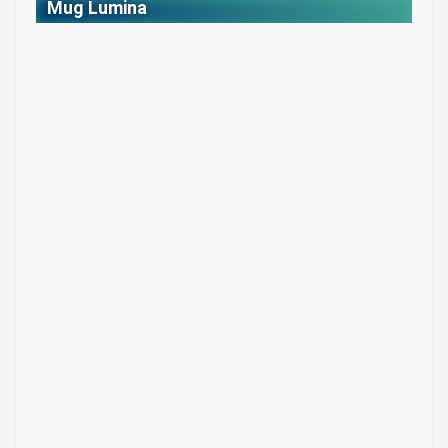
Mug Lumina
Mug Lumina 11oz
Colores: Blanco estampado full color
$ 17.000