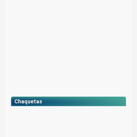
– Colores:
$127.300
Precio para estudiantes:
Negro y marfil
$ 143.000
Chaquetas