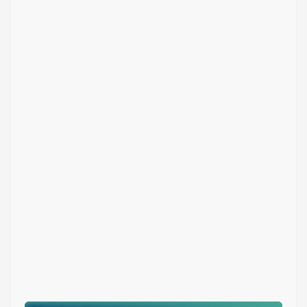
Mug Edificios 11oz
Colores: Blanco estampado full color
$ 17.000