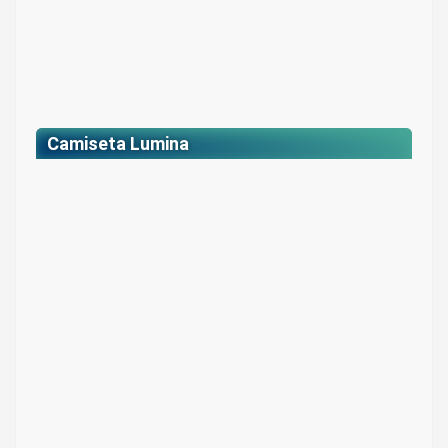
Camiseta Lumina
Camiseta Lumina
Color: azul y negra
$ 61.000