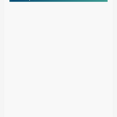
Gorra en drill tipo Safari
Colores: Verde militar, azul oscuro y beige
$ 26.600