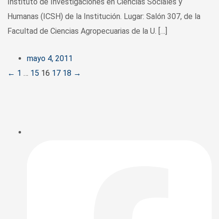
Instituto de Investigaciones en Ciencias Sociales y
Humanas (ICSH) de la Institución. Lugar: Salón 307, de la
Facultad de Ciencias Agropecuarias de la U. […]
mayo 4, 2011
Posts
←
1
…
15
16
17
18
→
navigation