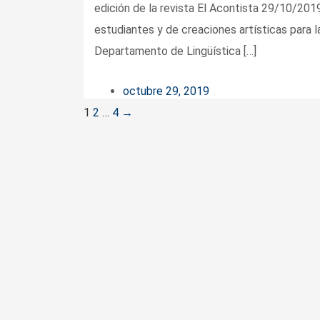
edición de la revista El Acontista 29/10/201
estudiantes y de creaciones artísticas para la
Departamento de Lingüística […]
octubre 29, 2019
Posts
1
2
…
4
→
navigation