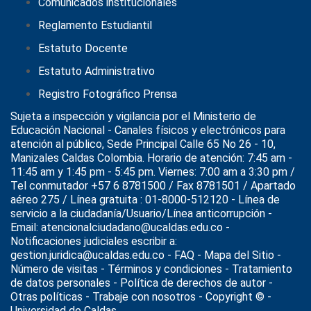
Comunicados institucionales
Reglamento Estudiantil
Estatuto Docente
Estatuto Administrativo
Registro Fotográfico Prensa
Sujeta a inspección y vigilancia por el
Ministerio de
Educación Nacional
- Canales físicos y electrónicos para
atención al público, Sede Principal Calle 65 No 26 - 10,
Manizales Caldas Colombia. Horario de atención: 7:45 am -
11:45 am y 1:45 pm - 5:45 pm. Viernes: 7:00 am a 3:30 pm /
Tel conmutador +57 6 8781500 / Fax 8781501 / Apartado
aéreo 275 / Línea gratuita : 01-8000-512120 - Línea de
servicio a la ciudadanía/Usuario/Línea anticorrupción -
Email: atencionalciudadano@ucaldas.edu.co -
Notificaciones judiciales escribir a:
gestion.juridica@ucaldas.edu.co -
FAQ - Mapa del Sitio -
Número de visitas - Términos y condiciones
-
Tratamiento
de datos personales
- Política de derechos de autor -
Otras políticas - Trabaje con nosotros - Copyright © -
Universidad de Caldas