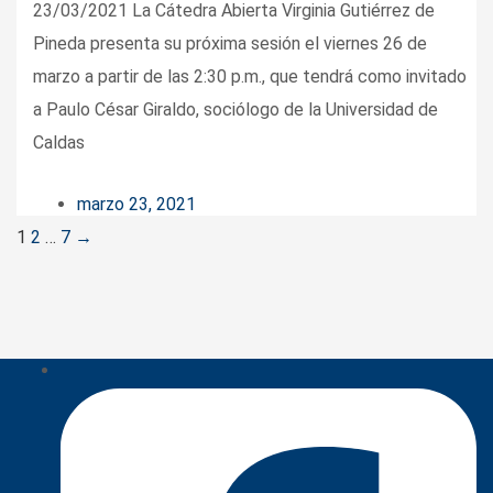
23/03/2021 La Cátedra Abierta Virginia Gutiérrez de
Pineda presenta su próxima sesión el viernes 26 de
marzo a partir de las 2:30 p.m., que tendrá como invitado
a Paulo César Giraldo, sociólogo de la Universidad de
Caldas
marzo 23, 2021
Posts
1
2
…
7
→
navigation