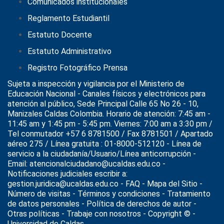
Comunicados institucionales
Reglamento Estudiantil
Estatuto Docente
Estatuto Administrativo
Registro Fotográfico Prensa
Sujeta a inspección y vigilancia por el
Ministerio de
Educación Nacional
- Canales físicos y electrónicos para
atención al público, Sede Principal Calle 65 No 26 - 10,
Manizales Caldas Colombia. Horario de atención: 7:45 am -
11:45 am y 1:45 pm - 5:45 pm. Viernes: 7:00 am a 3:30 pm /
Tel conmutador +57 6 8781500 / Fax 8781501 / Apartado
aéreo 275 / Línea gratuita : 01-8000-512120 - Línea de
servicio a la ciudadanía/Usuario/Línea anticorrupción -
Email: atencionalciudadano@ucaldas.edu.co -
Notificaciones judiciales escribir a:
gestion.juridica@ucaldas.edu.co -
FAQ - Mapa del Sitio -
Número de visitas - Términos y condiciones
-
Tratamiento
de datos personales
- Política de derechos de autor -
Otras políticas - Trabaje con nosotros - Copyright © -
Universidad de Caldas