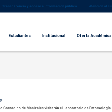
Transparencia y acceso a información pública
Atención al c
Estudiantes
Institucional
Oferta Académica
s
gio Granadino de Manizales visitarán el Laboratorio de Entomología