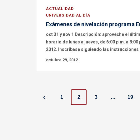
ACTUALIDAD
UNIVERSIDAD AL DÍA
Exámenes de nivelación programa En
oct 31 y nov 1 Descripción: aproveche el últim
horario de lunes a jueves, de 6:00 p.m. a 8:00
2012. Inscríbase siguiendo las instrucciones
octubre 29, 2012
P
1
2
3
…
19
o
s
t