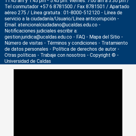
11:45 am y 1:45 pm - 5:45 pm. Viernes: 7:00 am a 3:30 pm /
Tel conmutador +57 6 8781500 / Fax 8781501 / Apartado
aéreo 275 / Línea gratuita : 01-8000-512120 - Línea de
servicio a la ciudadanía/Usuario/Línea anticorrupción -
Email: atencionalciudadano@ucaldas.edu.co -
Notificaciones judiciales escribir a:
gestion.juridica@ucaldas.edu.co -
FAQ - Mapa del Sitio -
Número de visitas - Términos y condiciones
-
Tratamiento
de datos personales
- Política de derechos de autor -
Otras políticas - Trabaje con nosotros - Copyright © -
Universidad de Caldas
>
Noticias
>
Actualidad
>
U. de Caldas busca prevenir
deserción estudiantil, mediante Retención con Calidad