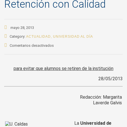
Retención con Calidad
mayo 28, 2013
Category:
ACTUALIDAD
,
UNIVERSIDAD AL DÍA
en
Comentarios desactivados
U.
de
Caldas
para evitar que alumnos se retiren de la institución
busca
prevenir
28/05/2013
deserción
estudiantil,
mediante
Redacción: Margarita
Retención
Laverde Galvis
con
Calidad
La
Universidad de