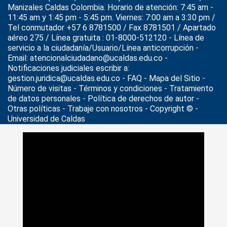
Manizales Caldas Colombia. Horario de atención: 7:45 am -
11:45 am y 1:45 pm - 5:45 pm. Viernes: 7:00 am a 3:30 pm /
Tel conmutador +57 6 8781500 / Fax 8781501 / Apartado
aéreo 275 / Línea gratuita : 01-8000-512120 - Línea de
servicio a la ciudadanía/Usuario/Línea anticorrupción -
Email: atencionalciudadano@ucaldas.edu.co -
Notificaciones judiciales escribir a:
gestion.juridica@ucaldas.edu.co -
FAQ - Mapa del Sitio -
Número de visitas - Términos y condiciones
-
Tratamiento
de datos personales
- Política de derechos de autor -
Otras políticas - Trabaje con nosotros - Copyright © -
Universidad de Caldas
>
Noticias
>
Actualidad
>
Carta de Trato Digno al Usuario de
la Universidad de Caldas