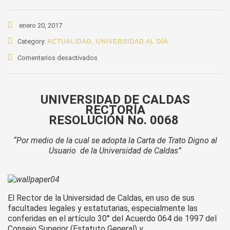
enero 20, 2017
Category:
ACTUALIDAD
,
UNIVERSIDAD AL DÍA
en
Comentarios desactivados
Carta
de
Trato
UNIVERSIDAD DE CALDAS
Digno
RECTORÍA
al
RESOLUCIÓN No. 0068
Usuario
de
“Por medio de la cual se adopta la Carta de Trato Digno al
la
Usuario de la Universidad de Caldas”
Universidad
de
Caldas
El Rector de la Universidad de Caldas, en uso de sus
facultades legales y estatutarias, especialmente las
conferidas en el artículo 30° del Acuerdo 064 de 1997 del
Consejo Superior (Estatuto General) y,