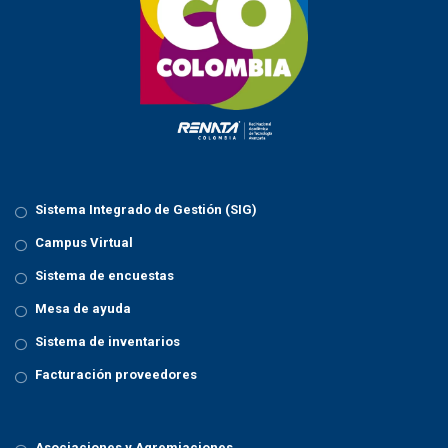
t
i
o
n
Sistema Integrado de Gestión (SIG)
Campus Virtual
Sistema de encuestas
Mesa de ayuda
Sistema de inventarios
Facturación proveedores
Asociaciones y Agremiaciones