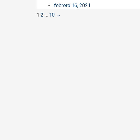
febrero 16, 2021
Posts
1
2
…
10
→
navigation