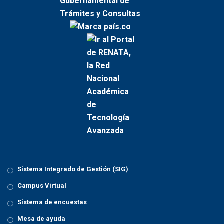
g
a
t
i
o
n
Sistema Integrado de Gestión (SIG)
Campus Virtual
Sistema de encuestas
Mesa de ayuda