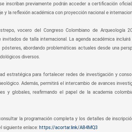
se inscriban previamente podrán acceder a certificación oficial
je y la reflexión académica con proyección nacional e internacion
trepo, vocero del Congreso Colombiano de Arqueología 20
invitados de talla internacional. La agenda académica incluir
e pósteres, abordando problemáticas actuales desde una pers
dológicos diversos.
 estratégica para fortalecer redes de investigación y consol
ueológico. Además, permitirá el intercambio de avances investi
les y globales, reafirmando el papel de la academia colomb
consultar la programación completa y los detalles de inscripció
el siguiente enlace:
https://acortar.link/A84MQ3