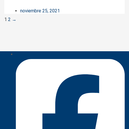
noviembre 25, 2021
Posts
1
2
→
navigation