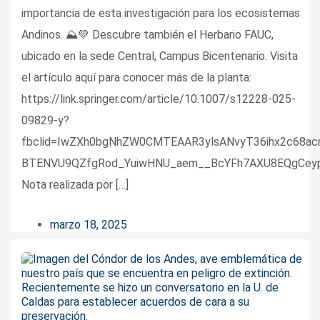
importancia de esta investigación para los ecosistemas
Andinos. ⛰💚 Descubre también el Herbario FAUC,
ubicado en la sede Central, Campus Bicentenario. Visita
el artículo aquí para conocer más de la planta:
https://link.springer.com/article/10.1007/s12228-025-
09829-y?
fbclid=IwZXh0bgNhZW0CMTEAAR3ylsANvyT36ihx2c68ac
BTENVU9QZfgRod_YuiwHNU_aem__BcYFh7AXU8EQgCey
Nota realizada por […]
marzo 18, 2025