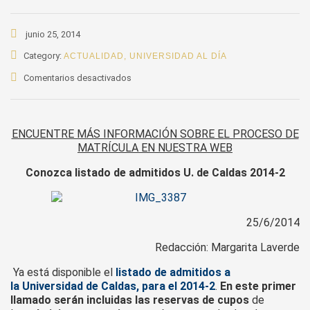
junio 25, 2014
Category:
ACTUALIDAD
,
UNIVERSIDAD AL DÍA
en
Comentarios desactivados
Conozca
listado
de
ENCUENTRE MÁS INFORMACIÓN SOBRE EL PROCESO DE
admitidos
MATRÍCULA EN NUESTRA WEB
U.
de
Conozca listado de admitidos U. de Caldas 2014-2
Caldas
2014-
2
25/6/2014
Redacción: Margarita Laverde
Ya está disponible el
listado de admitidos a
la Universidad de Caldas, para el 2014-2
.
En este primer
llamado serán incluidas las reservas de cupos
de