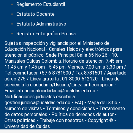
Reglamento Estudiantil
Estatuto Docente
Estatuto Administrativo
Registro Fotográfico Prensa
Sujeta a inspección y vigilancia por el
Ministerio de
Educación Nacional
- Canales físicos y electrónicos para
atención al público, Sede Principal Calle 65 No 26 - 10,
Manizales Caldas Colombia. Horario de atención: 7:45 am -
11:45 am y 1:45 pm - 5:45 pm. Viernes: 7:00 am a 3:30 pm /
Tel conmutador +57 6 8781500 / Fax 8781501 / Apartado
aéreo 275 / Línea gratuita : 01-8000-512120 - Línea de
servicio a la ciudadanía/Usuario/Línea anticorrupción -
Email: atencionalciudadano@ucaldas.edu.co -
Notificaciones judiciales escribir a:
gestion.juridica@ucaldas.edu.co -
FAQ - Mapa del Sitio -
Número de visitas - Términos y condiciones
-
Tratamiento
de datos personales
- Política de derechos de autor -
Otras políticas - Trabaje con nosotros - Copyright © -
Universidad de Caldas
>
Noticias
>
Actualidad
>
Conozca listado de admitidos U.