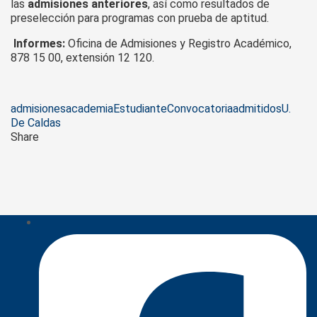
las
admisiones anteriores
, así como resultados de
preselección para programas con prueba de aptitud.
I
nformes:
Oficina de Admisiones y Registro Académico,
878 15 00, extensión 12 120.
Tags
admisiones
academia
Estudiante
Convocatoria
admitidos
U.
De Caldas
Share