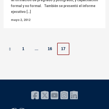
la formación de pregrado y postgrado, y capacitación
formal y no formal. También se presentó el informe
ejecutivo […]
mayo 2, 2012
P
1
…
16
17
o
s
t
s
n