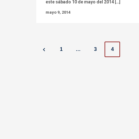
este sábado 10 de mayo del 2014 […]
mayo 9, 2014
P
1
…
3
4
o
s
t
s
n
a