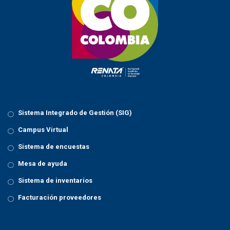
a
t
i
o
n
Sistema Integrado de Gestión (SIG)
Campus Virtual
Sistema de encuestas
Mesa de ayuda
Sistema de inventarios
Facturación proveedores