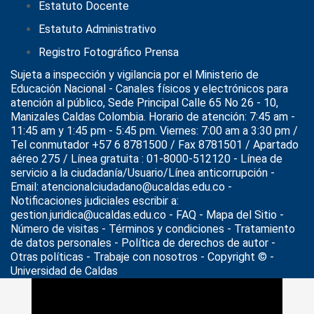
Estatuto Docente
Estatuto Administrativo
Registro Fotográfico Prensa
Sujeta a inspección y vigilancia por el
Ministerio de
Educación Nacional
- Canales físicos y electrónicos para
atención al público, Sede Principal Calle 65 No 26 - 10,
Manizales Caldas Colombia. Horario de atención: 7:45 am -
11:45 am y 1:45 pm - 5:45 pm. Viernes: 7:00 am a 3:30 pm /
Tel conmutador +57 6 8781500 / Fax 8781501 / Apartado
aéreo 275 / Línea gratuita : 01-8000-512120 - Línea de
servicio a la ciudadanía/Usuario/Línea anticorrupción -
Email: atencionalciudadano@ucaldas.edu.co -
Notificaciones judiciales escribir a:
gestion.juridica@ucaldas.edu.co -
FAQ - Mapa del Sitio -
Número de visitas - Términos y condiciones
-
Tratamiento
de datos personales
- Política de derechos de autor -
Otras políticas - Trabaje con nosotros - Copyright © -
Universidad de Caldas
>
Noticias
>
innovación social