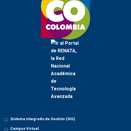
a
t
i
o
n
Sistema Integrado de Gestión (SIG)
Campus Virtual