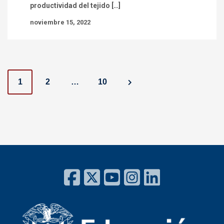
productividad del tejido […]
noviembre 15, 2022
P
1
2
…
10
o
s
t
s
n
a