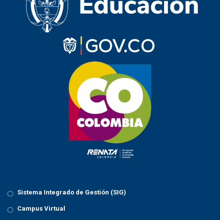
v
i
g
a
t
i
o
n
Sistema Integrado de Gestión (SIG)
Campus Virtual