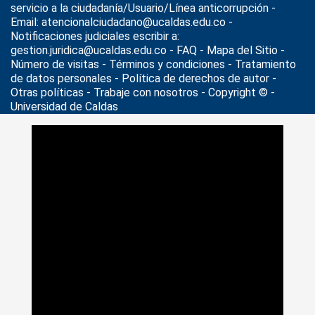
servicio a la ciudadanía/Usuario/Línea anticorrupción -
Email: atencionalciudadano@ucaldas.edu.co -
Notificaciones judiciales escribir a:
gestion.juridica@ucaldas.edu.co -
FAQ - Mapa del Sitio -
Número de visitas - Términos y condiciones
-
Tratamiento
de datos personales
- Política de derechos de autor -
Otras políticas - Trabaje con nosotros - Copyright © -
Universidad de Caldas
>
Noticias
>
UCaldas Cultural
>
Cuarto Seminario
Internacional de Percusión y Piano Cubano