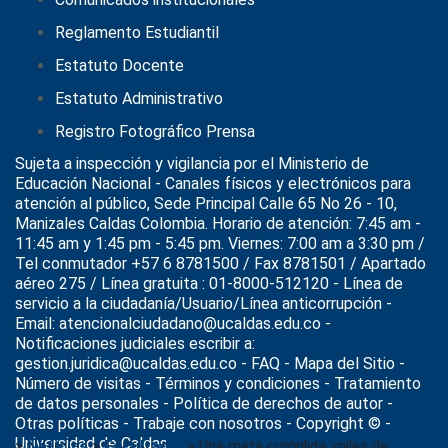
Reglamento Estudiantil
Estatuto Docente
Estatuto Administrativo
Registro Fotográfico Prensa
Sujeta a inspección y vigilancia por el
Ministerio de
Educación Nacional
- Canales físicos y electrónicos para
atención al público, Sede Principal Calle 65 No 26 - 10,
Manizales Caldas Colombia. Horario de atención: 7:45 am -
11:45 am y 1:45 pm - 5:45 pm. Viernes: 7:00 am a 3:30 pm /
Tel conmutador +57 6 8781500 / Fax 8781501 / Apartado
aéreo 275 / Línea gratuita : 01-8000-512120 - Línea de
servicio a la ciudadanía/Usuario/Línea anticorrupción -
Email: atencionalciudadano@ucaldas.edu.co -
Notificaciones judiciales escribir a:
gestion.juridica@ucaldas.edu.co -
FAQ - Mapa del Sitio -
Número de visitas - Términos y condiciones
-
Tratamiento
de datos personales
- Política de derechos de autor -
Otras políticas - Trabaje con nosotros - Copyright © -
Universidad de Caldas
>
Noticias
>
FacultadIA
>
Una meta cumplida, miles de