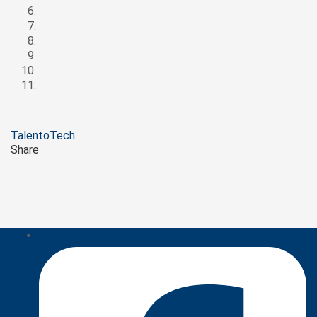
Tags
TalentoTech
Share