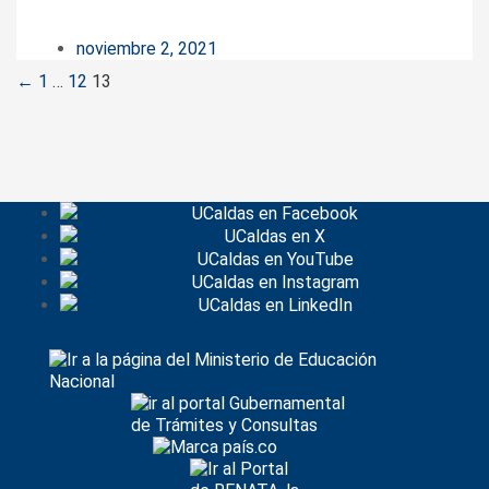
noviembre 2, 2021
Posts
←
1
…
12
13
navigation