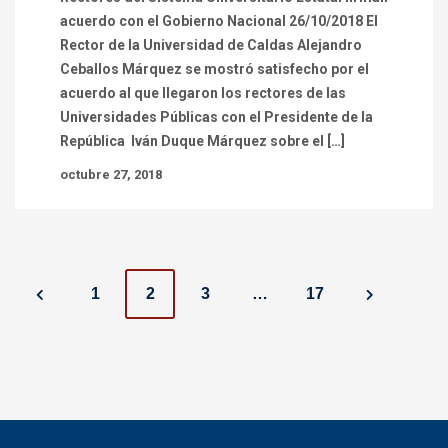
acuerdo con el Gobierno Nacional 26/10/2018 El
Rector de la Universidad de Caldas Alejandro
Ceballos Márquez se mostró satisfecho por el
acuerdo al que llegaron los rectores de las
Universidades Públicas con el Presidente de la
República Iván Duque Márquez sobre el […]
octubre 27, 2018
P
1
2
3
…
17
o
s
t