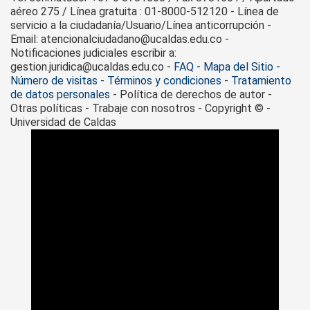
aéreo 275 / Línea gratuita : 01-8000-512120 - Línea de
servicio a la ciudadanía/Usuario/Línea anticorrupción -
Email: atencionalciudadano@ucaldas.edu.co -
Notificaciones judiciales escribir a:
gestion.juridica@ucaldas.edu.co -
FAQ - Mapa del Sitio -
Número de visitas - Términos y condiciones
-
Tratamiento
de datos personales
- Política de derechos de autor -
Otras políticas - Trabaje con nosotros - Copyright © -
Universidad de Caldas