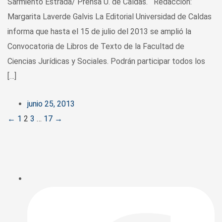
Sarmiento Estrada/ Prensa U. de Caldas. Redacción:
Margarita Laverde Galvis La Editorial Universidad de Caldas
informa que hasta el 15 de julio del 2013 se amplió la
Convocatoria de Libros de Texto de la Facultad de
Ciencias Jurídicas y Sociales. Podrán participar todos los
[…]
junio 25, 2013
Posts
←
1
2
3
…
17
→
navigation