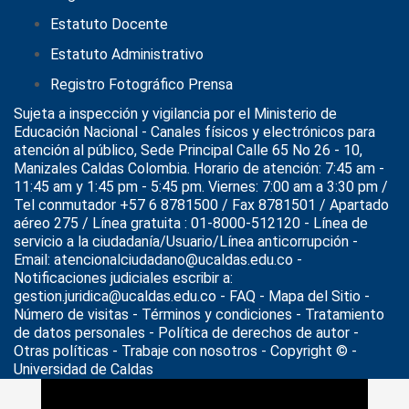
Estatuto Docente
Estatuto Administrativo
Registro Fotográfico Prensa
Sujeta a inspección y vigilancia por el
Ministerio de
Educación Nacional
- Canales físicos y electrónicos para
atención al público, Sede Principal Calle 65 No 26 - 10,
Manizales Caldas Colombia. Horario de atención: 7:45 am -
11:45 am y 1:45 pm - 5:45 pm. Viernes: 7:00 am a 3:30 pm /
Tel conmutador +57 6 8781500 / Fax 8781501 / Apartado
aéreo 275 / Línea gratuita : 01-8000-512120 - Línea de
servicio a la ciudadanía/Usuario/Línea anticorrupción -
Email: atencionalciudadano@ucaldas.edu.co -
Notificaciones judiciales escribir a:
gestion.juridica@ucaldas.edu.co -
FAQ - Mapa del Sitio -
Número de visitas - Términos y condiciones
-
Tratamiento
de datos personales
- Política de derechos de autor -
Otras políticas - Trabaje con nosotros - Copyright © -
Universidad de Caldas
>
Noticias
>
trabajo tutores