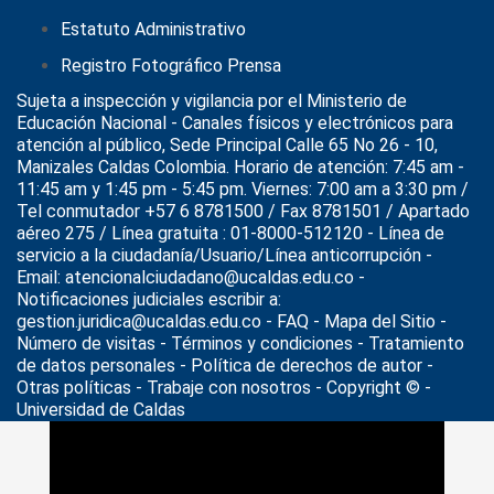
Estatuto Administrativo
Registro Fotográfico Prensa
Sujeta a inspección y vigilancia por el
Ministerio de
Educación Nacional
- Canales físicos y electrónicos para
atención al público, Sede Principal Calle 65 No 26 - 10,
Manizales Caldas Colombia. Horario de atención: 7:45 am -
11:45 am y 1:45 pm - 5:45 pm. Viernes: 7:00 am a 3:30 pm /
Tel conmutador +57 6 8781500 / Fax 8781501 / Apartado
aéreo 275 / Línea gratuita : 01-8000-512120 - Línea de
servicio a la ciudadanía/Usuario/Línea anticorrupción -
Email: atencionalciudadano@ucaldas.edu.co -
Notificaciones judiciales escribir a:
gestion.juridica@ucaldas.edu.co -
FAQ - Mapa del Sitio -
Número de visitas - Términos y condiciones
-
Tratamiento
de datos personales
- Política de derechos de autor -
Otras políticas - Trabaje con nosotros - Copyright © -
Universidad de Caldas
>
Noticias
>
Día de la Tierra