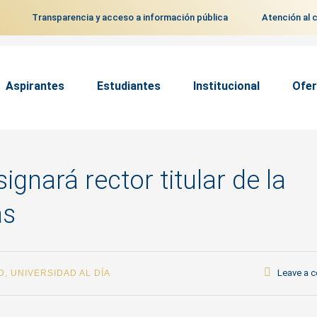
Transparencia y acceso a información pública
Atención al 
Aspirantes
Estudiantes
Institucional
Ofer
gnará rector titular de la
as
Leave a 
D
,
UNIVERSIDAD AL DÍA