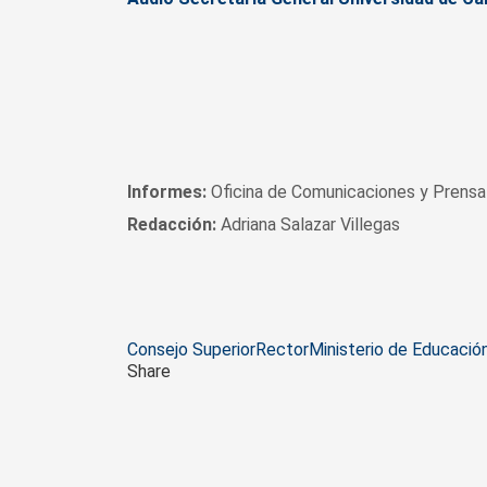
Informes:
Oficina de Comunicaciones y Prensa 
Redacción:
Adriana Salazar Villegas
Tags
Consejo Superior
Rector
Ministerio de Educació
Share