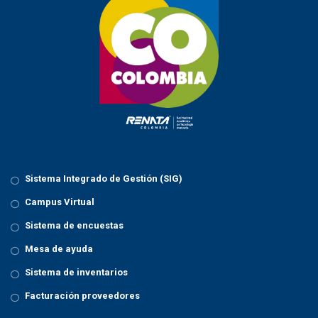
a
t
i
o
n
Sistema Integrado de Gestión (SIG)
Campus Virtual
Sistema de encuestas
Mesa de ayuda
Sistema de inventarios
Facturación proveedores