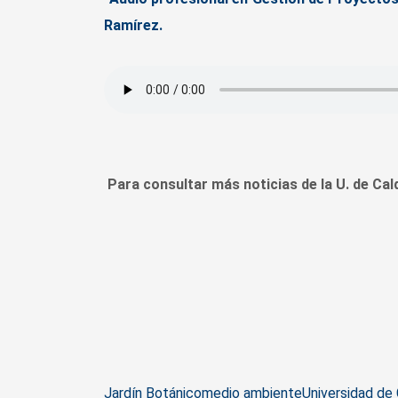
Ramírez.
Para consultar más noticias de la U. de Cal
Tags
Jardín Botánico
medio ambiente
Universidad de 