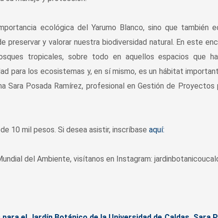
 importancia ecológica del Yarumo Blanco, sino que también 
de preservar y valorar nuestra biodiversidad natural. En este en
sques tropicales, sobre todo en aquellos espacios que ha
ad para los ecosistemas y, en sí mismo, es un hábitat importan
ma Sara Posada Ramírez, profesional en Gestión de Proyectos 
de 10 mil pesos. Si desea asistir, inscríbase
aquí:
undial del Ambiente, visítanos en Instagram: jardinbotanicoucal
 para el Jardín Botánico de la Universidad de Caldas, Sara 