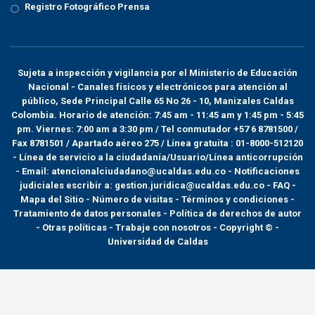
Registro Fotográfico Prensa
Sujeta a inspección y vigilancia por el
Ministerio de Educación
Nacional
- Canales físicos y electrónicos para atención al
público, Sede Principal Calle 65 No 26 - 10, Manizales Caldas
Colombia. Horario de atención: 7:45 am - 11:45 am y 1:45 pm - 5:45
pm. Viernes: 7:00 am a 3:30 pm / Tel conmutador +57 6 8781500 /
Fax 8781501 / Apartado aéreo 275 / Línea gratuita : 01-8000-512120
- Línea de servicio a la ciudadanía/Usuario/Línea anticorrupción
- Email: atencionalciudadano@ucaldas.edu.co - Notificaciones
judiciales escribir a: gestion.juridica@ucaldas.edu.co -
FAQ -
Mapa del Sitio - Número de visitas - Términos y condiciones
-
Tratamiento de datos personales
- Política de derechos de autor
- Otras políticas - Trabaje con nosotros - Copyright © -
Universidad de Caldas
>
Noticias
>
Universidad de Caldas. U. de Caldas