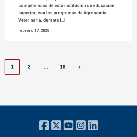
competencias de esta institución de educación
superior, con los programas de Agronomía,
Veterinaria, durante […]
febrero 17, 2025
P
1
2
…
18
o
s
t
s
n