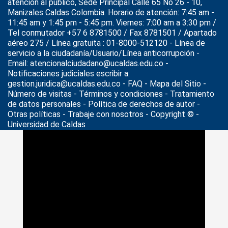
atención al público, Sede Principal Calle 65 No 26 - 10,
Manizales Caldas Colombia. Horario de atención: 7:45 am -
11:45 am y 1:45 pm - 5:45 pm. Viernes: 7:00 am a 3:30 pm /
Tel conmutador +57 6 8781500 / Fax 8781501 / Apartado
aéreo 275 / Línea gratuita : 01-8000-512120 - Línea de
servicio a la ciudadanía/Usuario/Línea anticorrupción -
Email: atencionalciudadano@ucaldas.edu.co -
Notificaciones judiciales escribir a:
gestion.juridica@ucaldas.edu.co -
FAQ - Mapa del Sitio -
Número de visitas - Términos y condiciones
-
Tratamiento
de datos personales
- Política de derechos de autor -
Otras políticas - Trabaje con nosotros - Copyright © -
Universidad de Caldas
>
Noticias
>
religión