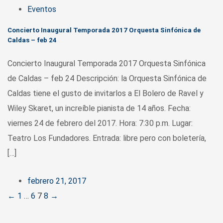
Eventos
Concierto Inaugural Temporada 2017 Orquesta Sinfónica de
Caldas – feb 24
Concierto Inaugural Temporada 2017 Orquesta Sinfónica
de Caldas – feb 24 Descripción: la Orquesta Sinfónica de
Caldas tiene el gusto de invitarlos a El Bolero de Ravel y
Wiley Skaret, un increíble pianista de 14 años. Fecha:
viernes 24 de febrero del 2017. Hora: 7:30 p.m. Lugar:
Teatro Los Fundadores. Entrada: libre pero con boletería,
[…]
febrero 21, 2017
Posts
←
1
…
6
7
8
→
navigation