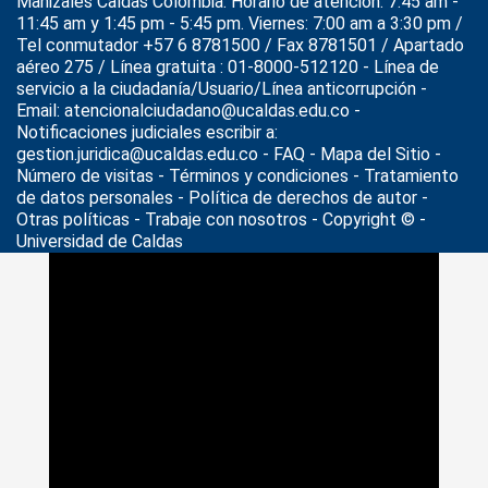
Manizales Caldas Colombia. Horario de atención: 7:45 am -
11:45 am y 1:45 pm - 5:45 pm. Viernes: 7:00 am a 3:30 pm /
Tel conmutador +57 6 8781500 / Fax 8781501 / Apartado
aéreo 275 / Línea gratuita : 01-8000-512120 - Línea de
servicio a la ciudadanía/Usuario/Línea anticorrupción -
Email: atencionalciudadano@ucaldas.edu.co -
Notificaciones judiciales escribir a:
gestion.juridica@ucaldas.edu.co -
FAQ - Mapa del Sitio -
Número de visitas - Términos y condiciones
-
Tratamiento
de datos personales
- Política de derechos de autor -
Otras políticas - Trabaje con nosotros - Copyright © -
Universidad de Caldas
>
Noticias
>
facultades