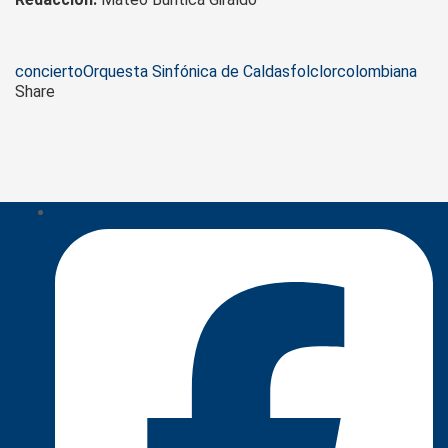
Tags
concierto
Orquesta Sinfónica de Caldas
folclor
colombiana
Share