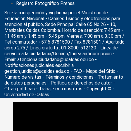
Registro Fotográfico Prensa
Sujeta a inspección y vigilancia por el
Ministerio de
Educación Nacional
- Canales físicos y electrónicos para
atención al público, Sede Principal Calle 65 No 26 - 10,
Manizales Caldas Colombia. Horario de atención: 7:45 am -
11:45 am y 1:45 pm - 5:45 pm. Viernes: 7:00 am a 3:30 pm /
Tel conmutador +57 6 8781500 / Fax 8781501 / Apartado
aéreo 275 / Línea gratuita : 01-8000-512120 - Línea de
servicio a la ciudadanía/Usuario/Línea anticorrupción -
Email: atencionalciudadano@ucaldas.edu.co -
Notificaciones judiciales escribir a:
gestion.juridica@ucaldas.edu.co -
FAQ - Mapa del Sitio -
Número de visitas - Términos y condiciones
-
Tratamiento
de datos personales
- Política de derechos de autor -
Otras políticas - Trabaje con nosotros - Copyright © -
Universidad de Caldas
>
Noticias
>
Actualidad
>
Octavo Concierto de Temporada
de la Orquesta Sinfónica de Caldas