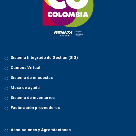
i
o
n
Sistema Integrado de Gestión (SIG)
Campus Virtual
Sistema de encuestas
Mesa de ayuda
Sistema de inventarios
Facturación proveedores
Asociaciones y Agremiaciones