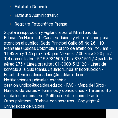
Estatuto Docente
Estatuto Administrativo
Registro Fotográfico Prensa
Sujeta a inspección y vigilancia por el
Ministerio de
Educación Nacional
- Canales físicos y electrónicos para
atención al público, Sede Principal Calle 65 No 26 - 10,
Manizales Caldas Colombia. Horario de atención: 7:45 am -
11:45 am y 1:45 pm - 5:45 pm. Viernes: 7:00 am a 3:30 pm /
Tel conmutador +57 6 8781500 / Fax 8781501 / Apartado
aéreo 275 / Línea gratuita : 01-8000-512120 - Línea de
servicio a la ciudadanía/Usuario/Línea anticorrupción -
Email: atencionalciudadano@ucaldas.edu.co -
Notificaciones judiciales escribir a:
gestion.juridica@ucaldas.edu.co -
FAQ - Mapa del Sitio -
Número de visitas - Términos y condiciones
-
Tratamiento
de datos personales
- Política de derechos de autor -
Otras políticas - Trabaje con nosotros - Copyright © -
Universidad de Caldas
>
Noticias
>
Congreso Arqueología