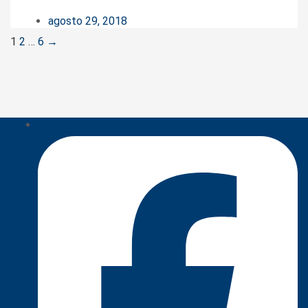
agosto 29, 2018
Posts
1
2
…
6
→
navigation