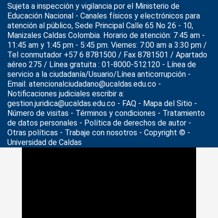
Sujeta a inspección y vigilancia por el
Ministerio de
Educación Nacional
- Canales físicos y electrónicos para
atención al público, Sede Principal Calle 65 No 26 - 10,
Manizales Caldas Colombia. Horario de atención: 7:45 am -
11:45 am y 1:45 pm - 5:45 pm. Viernes: 7:00 am a 3:30 pm /
Tel conmutador +57 6 8781500 / Fax 8781501 / Apartado
aéreo 275 / Línea gratuita : 01-8000-512120 - Línea de
servicio a la ciudadanía/Usuario/Línea anticorrupción -
Email: atencionalciudadano@ucaldas.edu.co -
Notificaciones judiciales escribir a:
gestion.juridica@ucaldas.edu.co -
FAQ - Mapa del Sitio -
Número de visitas - Términos y condiciones
-
Tratamiento
de datos personales
- Política de derechos de autor -
Otras políticas - Trabaje con nosotros - Copyright © -
Universidad de Caldas
>
Noticias
>
U. De Caldas